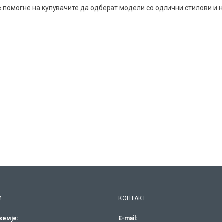
е помогне на купувачите да одберат модели со одлични стилови и 
И
КОНТАКТ
земје:
E-mail: