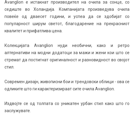
Avanglion е истакнат производител на очила за сонце, со
седиште во Холандија. Компанијата произведува очила
повеќе од дваесет години, и успеа да се здобијат со
популарност ширум светот, благодарение на прекрасниот
квалитет и прифатлива цена.
Колекцијата Avanglion нуди необични, како и ретро
алтернативи на модни додатоци за мажи и жени кои што се
стремат да постигнат оригиналност и разновидност во својот
стил.
Современ дизајн, живописни бои и трендовски облици - ова се
одликите што ги карактеризираат сите очила Avanglion.
Издвојте се од толпата со уникатен урбан стил како што го
заслужувате.