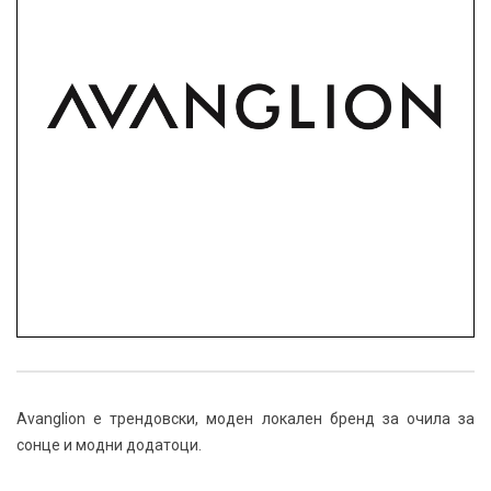
Avanglion е трендoвски, моден локален бренд за очила за
сонце и модни додатоци.