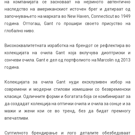
на компанијата се засноваат на нејзиното автентично
наследство на американскиот источен брег и датираат од
започнувањето на марката во New Haven, Connecticut во 1949
година. Оттогаш, Gant го прошири своето присуство на
глобално ниво.
Висококвалитетната изработка на брендот се рефлектира во
колекцијата на очила Gant која вклучува диоптриски и
сончеви очила. Gant е дел од портфолиото на Marcolin од 2013
година.
Колекцијата за очила Gant нуди ексклузивен избор на
современи и модерни стилови измешани со безвременски
класици. Одличните форми и богатата боја се комбинираат за
да создадат колекција на оптички очила и очила за сонце и за
мажи и жени кои се во тренд, без да бидат премногу
впечатливи.
Суптилното брендирање и лого деталите обезбедуваат