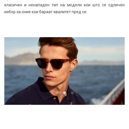
класичен и ненападен тип на модели кои што се одличен
избор за оние кои бараат квалитет пред се.