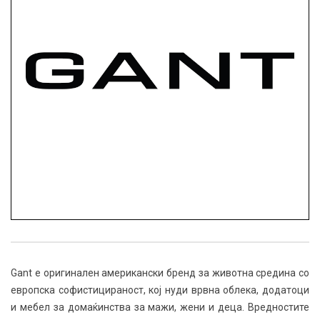
Gant е оригинален американски бренд за животна средина со
европска софистицираност, кој нуди врвна облека, додатоци
и мебел за домаќинства за мажи, жени и деца. Вредностите